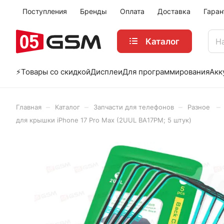
Поступления
Бренды
Оплата
Доставка
Гаран
Каталог
⚡️Товары со скидкой
Дисплеи
Для программирования
Акк
–
–
–
–
Главная
Каталог
Запчасти для телефонов
Разное
для крышки iPhone 17 Pro Max (2UUL BA17PM; 5 штук)