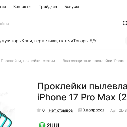
тия
Контакты
Трейд-ин
Бонусы
умуляторы
Клеи, герметики, скотчи
Товары Б/У
–
Проклейки, наклейки, скотчи
Влагозащитные проклейки iPhone
Проклейки пылевл
iPhone 17 Pro Max 
0 вопросов
0
Нет отзывов
Арт.
2L-