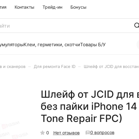
тия
Контакты
Трейд-ин
Бонусы
умуляторы
Клеи, герметики, скотчи
Товары Б/У
–
–
в и сканеров
Для ремонта Face ID
Шлейф от JCID для восстан
Шлейф от JCID для 
без пайки iPhone 14
Tone Repair FPC)
0 вопросов
0
Нет отзывов