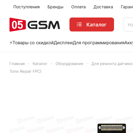
Поступления
Бренды
Оплата
Доставка
Гаран
Каталог
⚡️Товары со скидкой
Дисплеи
Для программирования
Акк
–
–
–
Главная
Каталог
Оборудование
Для ремонта датчико
Tone Repair FPC)