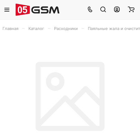
–
–
–
Главная
Каталог
Расходники
Паяльные жала и очисти