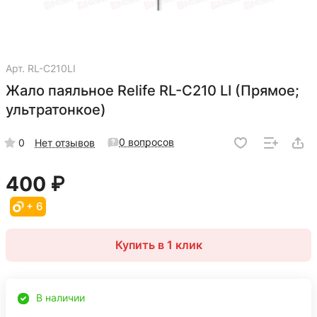
Арт.
RL-C210LI
Жало паяльное Relife RL-C210 LI (Прямое;
ультратонкое)
0 вопросов
0
Нет отзывов
400 ₽
+ 6
Купить в 1 клик
В наличии