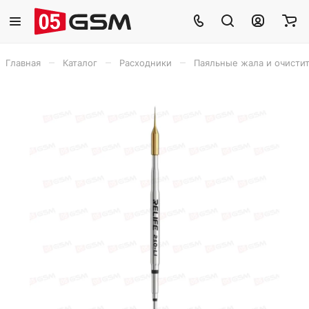
–
–
–
Главная
Каталог
Расходники
Паяльные жала и очисти