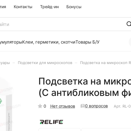
тия
Контакты
Трейд-ин
Бонусы
умуляторы
Клеи, герметики, скотчи
Товары Б/У
–
–
суары
Подсветки для микроскопов
Подсветка на микроскоп R
Подсветка на микро
(С антибликовым ф
0 вопросов
0
Нет отзывов
Арт.
RL-