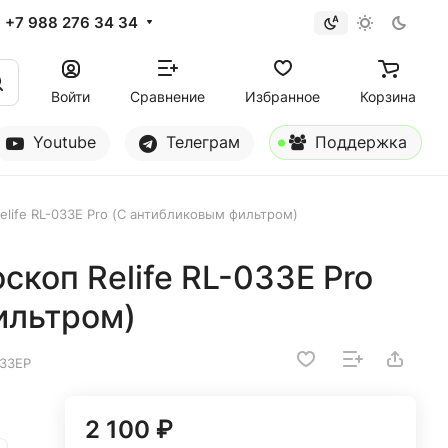
+7 988 276 34 34
Войти
Сравнение
Избранное
Корзина
Youtube
Телеграм
Поддержка
elife RL-033E Pro (С антибликовым фильтром)
скоп Relife RL-033E Pro
ильтром)
033EP
2 100 ₽