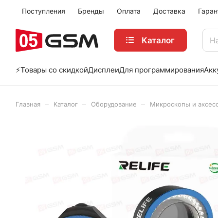
Поступления
Бренды
Оплата
Доставка
Гаран
Каталог
⚡️Товары со скидкой
Дисплеи
Для программирования
Акк
–
–
–
Главная
Каталог
Оборудование
Микроскопы и аксес