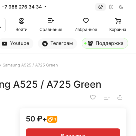
+7 988 276 34 34
Войти
Сравнение
Избранное
Корзина
Youtube
Телеграм
Поддержка
м Samsung A525 / A725 Green
g A525 / A725 Green
50 ₽
+
1
В корзину