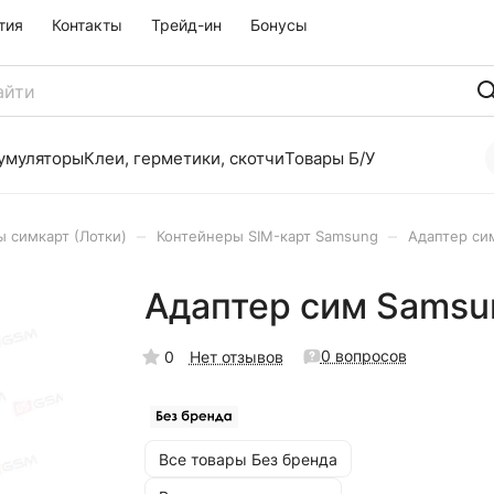
тия
Контакты
Трейд-ин
Бонусы
умуляторы
Клеи, герметики, скотчи
Товары Б/У
–
–
 симкарт (Лотки)
Контейнеры SIM-карт Samsung
Адаптер си
Адаптер сим Samsun
0 вопросов
0
Нет отзывов
Все товары Без бренда