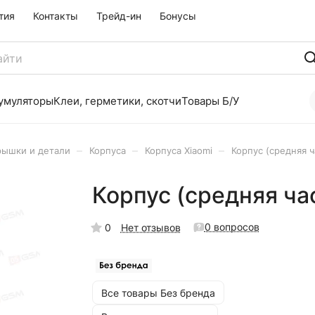
тия
Контакты
Трейд-ин
Бонусы
умуляторы
Клеи, герметики, скотчи
Товары Б/У
–
–
–
рышки и детали
Корпуса
Корпуса Xiaomi
Корпус (средняя ч
Корпус (средняя ча
0 вопросов
0
Нет отзывов
Все товары Без бренда