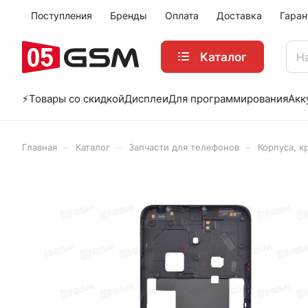
Поступления
Бренды
Оплата
Доставка
Гаран
Каталог
⚡️Товары со скидкой
Дисплеи
Для программирования
Акк
–
–
–
Главная
Каталог
Запчасти для телефонов
Корпуса, к