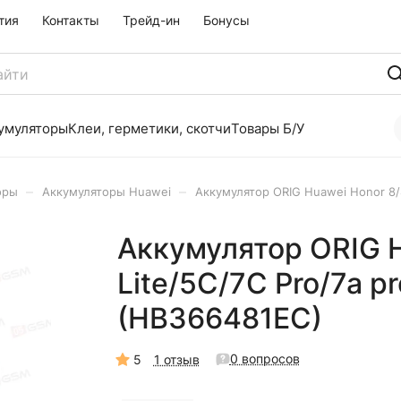
тия
Контакты
Трейд-ин
Бонусы
умуляторы
Клеи, герметики, скотчи
Товары Б/У
–
–
оры
Аккумуляторы Huawei
Аккумулятор ORIG Huawei Honor 8/8 
Аккумулятор ORIG H
Lite/5С/7C Pro/7a pr
(HB366481EC)
0 вопросов
5
1 отзыв