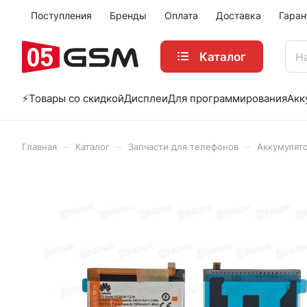
Поступления
Бренды
Оплата
Доставка
Гаран
Каталог
⚡️Товары со скидкой
Дисплеи
Для программирования
Акк
–
–
–
Главная
Каталог
Запчасти для телефонов
Аккумулят