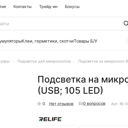
тия
Контакты
Трейд-ин
Бонусы
умуляторы
Клеи, герметики, скотчи
Товары Б/У
–
–
суары
Подсветки для микроскопов
Подсветка на микроскоп Rel
Подсветка на микрос
(USB; 105 LED)
0 вопросов
0
Нет отзывов
Арт.
RL-