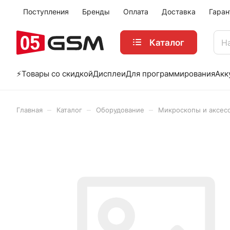
Поступления
Бренды
Оплата
Доставка
Гаран
Каталог
⚡️Товары со скидкой
Дисплеи
Для программирования
Акк
–
–
–
Главная
Каталог
Оборудование
Микроскопы и аксес