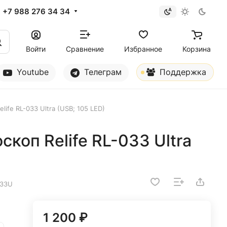
+7 988 276 34 34
Войти
Сравнение
Избранное
Корзина
Youtube
Телеграм
Поддержка
ife RL-033 Ultra (USB; 105 LED)
коп Relife RL-033 Ultra
033U
1 200 ₽