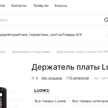
тия
Контакты
Трейд-ин
Бонусы
умуляторы
Клеи, герметики, скотчи
Товары Б/У
–
–
ормы
Держатели и подставки
Держатель платы Luowei LW-AP
Держатель платы L
0 вопросов
0
Нет отзывов
Арт.
LW-
Все товары Luowei
Все товары категори