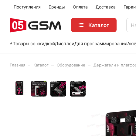
Поступления
Бренды
Оплата
Доставка
Гаран
Каталог
⚡️Товары со скидкой
Дисплеи
Для программирования
Акк
–
–
–
Главная
Каталог
Оборудование
Держатели и платф