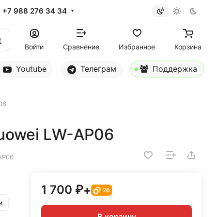
+7 988 276 34 34
Войти
Сравнение
Избранное
Корзина
Youtube
Телеграм
Поддержка
06
uowei LW-AP06
AP06
1 700 ₽
+
26
и
В корзину