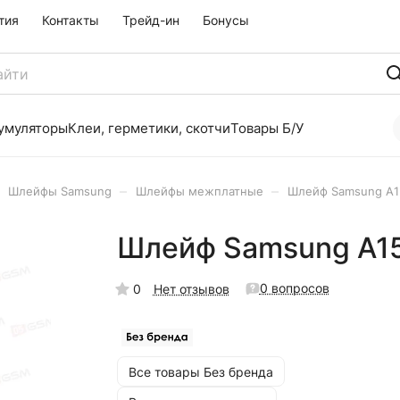
тия
Контакты
Трейд-ин
Бонусы
умуляторы
Клеи, герметики, скотчи
Товары Б/У
–
–
Шлейфы Samsung
Шлейфы межплатные
Шлейф Samsung A1
Шлейф Samsung A15
0 вопросов
0
Нет отзывов
Все товары Без бренда