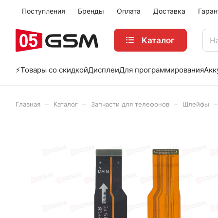
Поступления
Бренды
Оплата
Доставка
Гаран
Каталог
⚡️Товары со скидкой
Дисплеи
Для программирования
Акк
–
–
–
–
Главная
Каталог
Запчасти для телефонов
Шлейфы