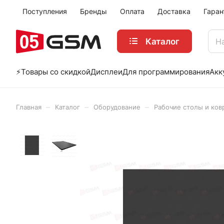
Поступления
Бренды
Оплата
Доставка
Гаран
Каталог
⚡️Товары со скидкой
Дисплеи
Для программирования
Акк
–
–
–
Главная
Каталог
Оборудование
Рабочие столы и ков