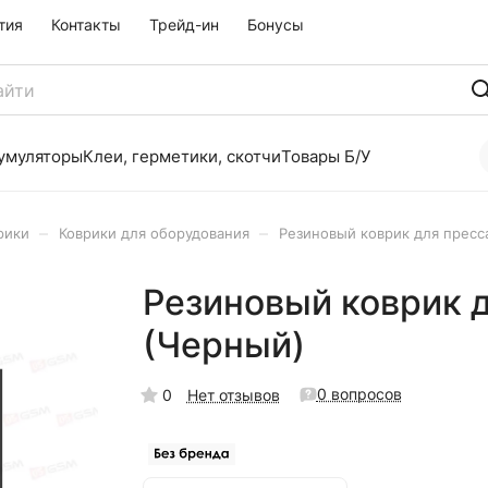
тия
Контакты
Трейд-ин
Бонусы
умуляторы
Клеи, герметики, скотчи
Товары Б/У
–
–
рики
Коврики для оборудования
Резиновый коврик для пресс
Резиновый коврик д
(Черный)
0 вопросов
0
Нет отзывов