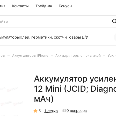
тия
Контакты
Трейд-ин
Бонусы
умуляторы
Клеи, герметики, скотчи
Товары Б/У
–
–
–
оры
Аккумуляторы iPhone
Аккумуляторы с привязкой
Усил
Аккумулятор усиле
12 Mini (JCID; Diagn
мАч)
0 вопросов
5
1 отзыв