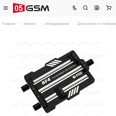
–
–
–
Главная
Каталог
Оборудование
Держатели и платфор