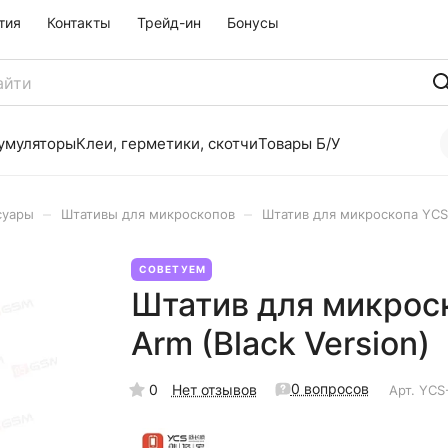
тия
Контакты
Трейд-ин
Бонусы
умуляторы
Клеи, герметики, скотчи
Товары Б/У
–
–
суары
Штативы для микроскопов
Штатив для микроскопа YCS D
СОВЕТУЕМ
Штатив для микроск
Arm (Black Version)
0 вопросов
0
Нет отзывов
Арт.
YCS