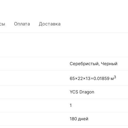
сы
Оплата
Доставка
Серебристый, Черный
3
65x22x13=0.01859 м
YCS Dragon
1
180 дней