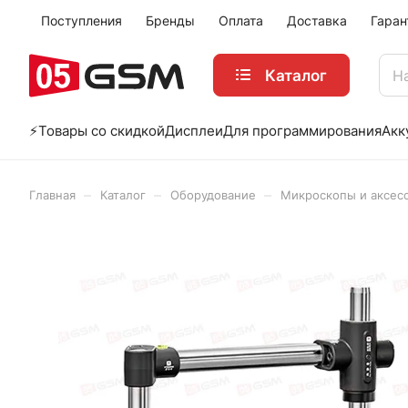
Поступления
Бренды
Оплата
Доставка
Гаран
Каталог
⚡️Товары со скидкой
Дисплеи
Для программирования
Акк
–
–
–
Главная
Каталог
Оборудование
Микроскопы и аксес