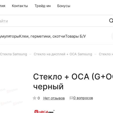
тия
Контакты
Трейд-ин
Бонусы
умуляторы
Клеи, герметики, скотчи
Товары Б/У
–
–
Стекла Samsung
Стекло на дисплей + OCA Samsung
Стекло 
Стекло + OCA (G+O
черный
0 вопросов
0
Нет отзывов