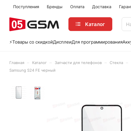
Поступления
Бренды
Оплата
Доставка
Гаран
Каталог
⚡️Товары со скидкой
Дисплеи
Для программирования
Акк
–
–
–
–
Главная
Каталог
Запчасти для телефонов
Стекла
Samsung S24 FE черный