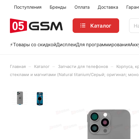
Поступления
Бренды
Оплата
Доставка
Гаран
Каталог
⚡️Товары со скидкой
Дисплеи
Для программирования
Акк
–
–
–
Главная
Каталог
Запчасти для телефонов
Корпуса, к
стеклами и магнитами (Natural titanium/Серый; оригинал; моно