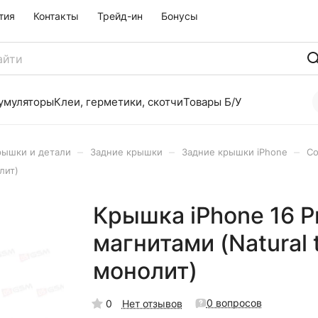
тия
Контакты
Трейд-ин
Бонусы
умуляторы
Клеи, герметики, скотчи
Товары Б/У
–
–
–
рышки и детали
Задние крышки
Задние крышки iPhone
Со
лит)
Крышка iPhone 16 P
магнитами (Natural 
монолит)
0 вопросов
0
Нет отзывов