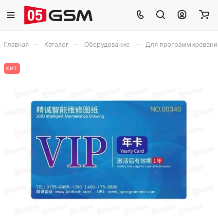
–
–
–
Главная
Каталог
Оборудование
Для программировани
ХИТ