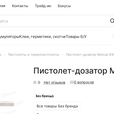
тия
Контакты
Трейд-ин
Бонусы
умуляторы
Клеи, герметики, скотчи
Товары Б/У
–
–
ы
Пистолеты и термопистолеты
Пистолет-дозатор Metcal 93
Пистолет-дозатор M
0 вопросов
0
Нет отзывов
Все товары Без бренда