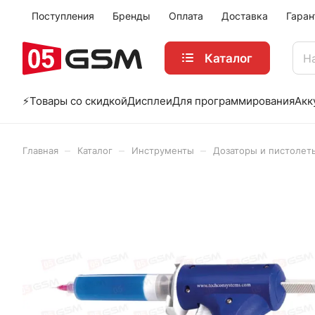
Поступления
Бренды
Оплата
Доставка
Гаран
Каталог
⚡️Товары со скидкой
Дисплеи
Для программирования
Акк
–
–
–
Главная
Каталог
Инструменты
Дозаторы и пистолет