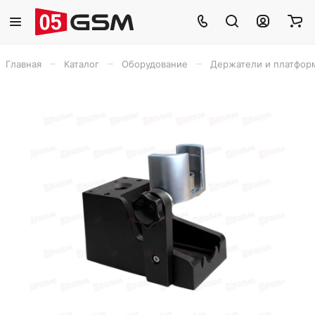
–
–
–
Главная
Каталог
Оборудование
Держатели и платфор