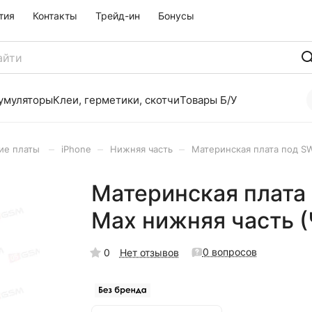
тия
Контакты
Трейд-ин
Бонусы
умуляторы
Клеи, герметики, скотчи
Товары Б/У
–
–
–
ие платы
iPhone
Нижняя часть
Материнская плата под SW
Материнская плата 
Max нижняя часть 
0 вопросов
0
Нет отзывов