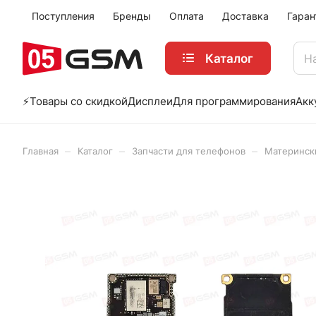
Поступления
Бренды
Оплата
Доставка
Гаран
Каталог
⚡️Товары со скидкой
Дисплеи
Для программирования
Акк
–
–
–
Главная
Каталог
Запчасти для телефонов
Материнск