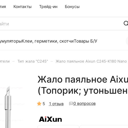
тия
Контакты
Трейд-ин
Бонусы
умуляторы
Клеи, герметики, скотчи
Товары Б/У
–
–
ители
Тип жала "C245"
Жало паяльное Aixun C245-K180 Nano
Жало паяльное Aix
(Топорик; утоньшен
0 вопросов
5
1 отзыв