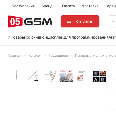
Поступления
Бренды
Оплата
Доставка
Гаран
Каталог
⚡️Товары со скидкой
Дисплеи
Для программирования
Акк
–
–
–
Главная
Каталог
Расходники
Паяльные жала и очист