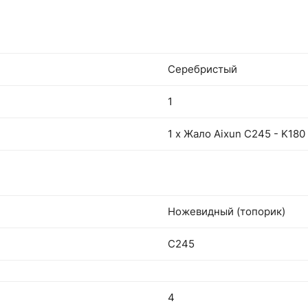
Серебристый
1
1 x Жало Aixun C245 - K180
Ножевидный (топорик)
С245
4