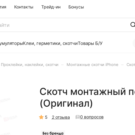
тия
Контакты
Трейд-ин
Бонусы
умуляторы
Клеи, герметики, скотчи
Товары Б/У
–
–
Проклейки, наклейки, скотчи
Монтажные скотчи iPhone
Ско
Скотч монтажный по
(Оригинал)
0 вопросов
5
2 отзыва