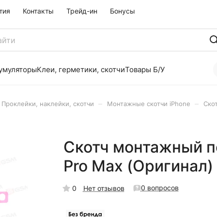
тия
Контакты
Трейд-ин
Бонусы
умуляторы
Клеи, герметики, скотчи
Товары Б/У
–
–
Проклейки, наклейки, скотчи
Монтажные скотчи iPhone
Ско
Скотч монтажный по
Pro Max (Оригинал)
0 вопросов
0
Нет отзывов