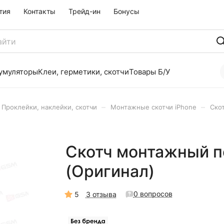
тия
Контакты
Трейд-ин
Бонусы
умуляторы
Клеи, герметики, скотчи
Товары Б/У
–
–
Проклейки, наклейки, скотчи
Монтажные скотчи iPhone
Ско
Скотч монтажный по
(Оригинал)
0 вопросов
5
3 отзыва