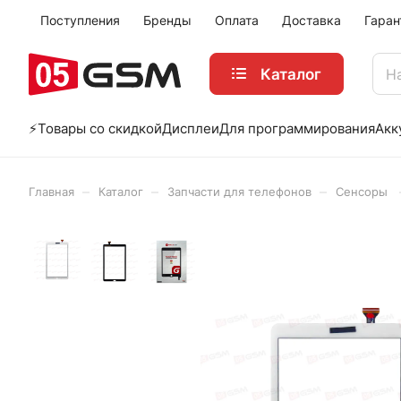
Поступления
Бренды
Оплата
Доставка
Гаран
Каталог
⚡️Товары со скидкой
Дисплеи
Для программирования
Акк
–
–
–
Главная
Каталог
Запчасти для телефонов
Сенсоры