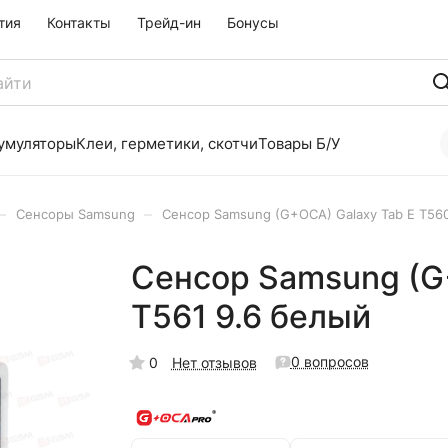
тия
Контакты
Трейд-ин
Бонусы
умуляторы
Клеи, герметики, скотчи
Товары Б/У
–
–
Сенсоры Samsung
Сенсор Samsung (G+OCA) Galaxy Tab E T560
Сенсор Samsung (G+
T561 9.6 белый
0 вопросов
0
Нет отзывов