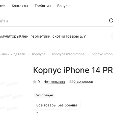
тия
Контакты
Трейд-ин
Бонусы
умуляторы
Клеи, герметики, скотчи
Товары Б/У
–
–
–
рышки и детали
Корпуса
Корпуса iPad/iPhone
Корпус iPho
Корпус iPhone 14 P
0 вопросов
0
Нет отзывов
Все товары Без бренда