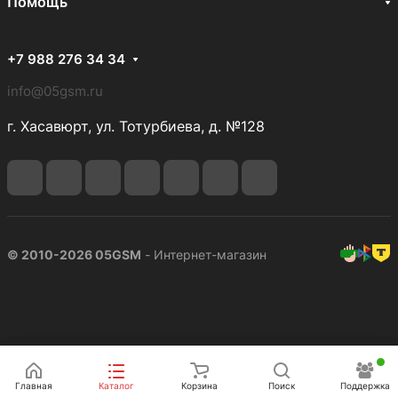
Помощь
+7 988 276 34 34
info@05gsm.ru
г. Хасавюрт, ул. Тотурбиева, д. №128
© 2010-2026 05GSM
- Интернет-магазин
Подписаться
Главная
Каталог
Корзина
Поиск
Поддержка