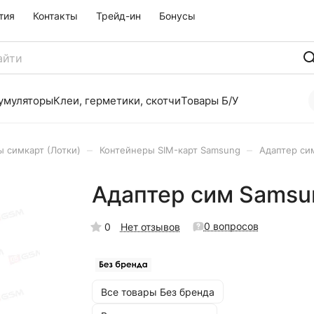
тия
Контакты
Трейд-ин
Бонусы
умуляторы
Клеи, герметики, скотчи
Товары Б/У
–
–
 симкарт (Лотки)
Контейнеры SIM-карт Samsung
Адаптер си
Адаптер сим Samsun
0 вопросов
0
Нет отзывов
Все товары Без бренда