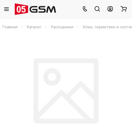
–
–
–
Главная
Каталог
Расходники
Клеи, герметики и скотч