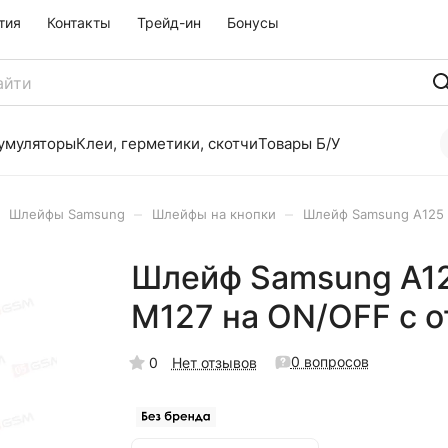
тия
Контакты
Трейд-ин
Бонусы
умуляторы
Клеи, герметики, скотчи
Товары Б/У
–
–
Шлейфы Samsung
Шлейфы на кнопки
Шлейф Samsung A125 (
Шлейф Samsung A125 
M127 на ON/OFF с 
0 вопросов
0
Нет отзывов