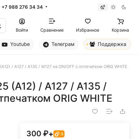
+7 988 276 34 34
Войти
Сравнение
Избранное
Корзина
Youtube
Телеграм
Поддержка
A12) / A127 / A135 / M127 на ON/OFF с отпечатком ORIG WHITE
(A12) / A127 / A135 /
отпечатком ORIG WHITE
300 ₽
+
3