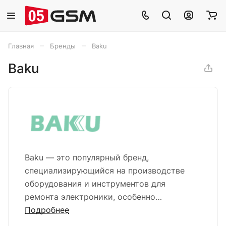
–
–
Главная
Бренды
Baku
Baku
Baku — это популярный бренд,
специализирующийся на производстве
оборудования и инструментов для
ремонта электроники, особенно
мобильных устройств. Продукция этого
Подробнее
бренда широко известна среди мастеров